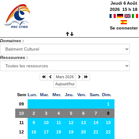
Jeudi 6 Août
2026
15
h
18
Se connecter
Domaines :
Ressources :
Mars 2026
Aujourd'hui
Sem
Lun.
Mar.
Mer.
Jeu.
Ven.
Sam.
Dim.
09
1
10
2
3
4
5
6
7
8
11
9
10
11
12
13
14
15
12
16
17
18
19
20
21
22