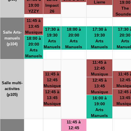
Lierre
19:00
19:00
Impact
The
YZZY
26
Sounde
11:45 à
13:45
17:30 à
18:00 à
17:30 à
17:30 
Musique
Salle Arts-
19:30
20:00
19:30
20:30
manuels
18:00 à
Arts
Arts
Arts
Arts
(p104)
20:00
Manuels
Manuels
Manuels
Manue
Arts
Manuels
11:45 à
12:45
11:45 à
Musique
11:45 
12:45
12:45
12:45 à
Salle multi-
Musique
Musiq
13:45
activites
12:45 à
Musique
12:45 
(p105)
13:45
13:45
16:00 à
Musique
Musiq
19:00
Arts
Manuels
11:45 à
12:45