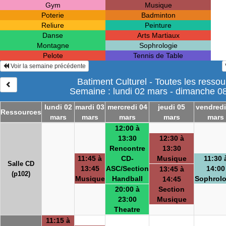
Gym
Musique
Poterie
Badminton
Reliure
Peinture
Danse
Arts Martiaux
Montagne
Sophrologie
Pelote
Tennis de Table
Voir la semaine précédente
Batiment Culturel - Toutes les resso
Semaine : lundi 02 mars - dimanche 0
lundi 02
mardi 03
mercredi 04
jeudi 05
vendredi
Ressources
mars
mars
mars
mars
mars
12:00 à
13:30
12:30 à
Rencontre
13:30
11:45 à
CD-
Musique
11:30 
Salle CD
13:45
ASC/Section
14:00
13:45 à
(p102)
Musique
Handball
Sophrolo
14:45
20:00 à
Section
23:00
Musique
Theatre
11:15 à