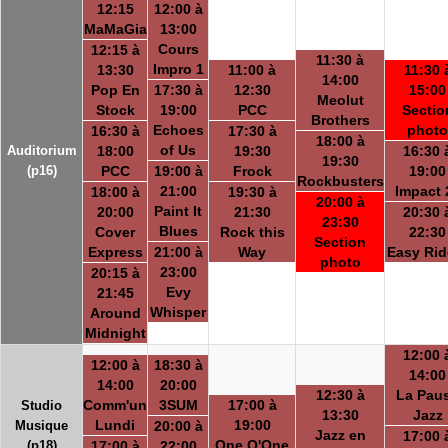
12:15
12:00 à
MaMaGia
13:00
Cours
12:15 à
11:30 à
Impro 1
13:30
11:00 à
11:30 
14:00
Pop En
17:30 à
12:30
15:00
Meolut
Stock
19:00
PCC
Sectio
Brothers
Echoes
photo
16:30 à
17:30 à
18:00 à
of Us
Auditorium
18:00
19:30
16:30 
19:30
(p16)
PCC
19:00 à
Frock
19:00
Rockbusters
21:00
Impact 
18:00 à
19:30 à
20:00 à
Paint It
20:00
21:30
20:30 
23:30
Blues
Cover
Rock this
22:30
Section
Express
21:00 à
Way
Easy Rid
photo
23:00
20:15 à
Evy
21:45
Whisper
Around
Midnight
12:00 
12:00 à
18:30 à
14:00
14:00
20:00
12:30 à
La Pau
Comm'un
3SUM
17:00 à
Studio
13:30
Jazz
Lundi
19:00
Musique
20:00 à
Jazz en
17:00 
One O'One
(p18)
17:00 à
22:00