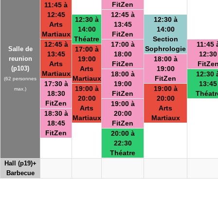
FitZen
11:45 à
12:45
12:45 à
12:30 à
12:30 à
Arts
13:45
14:00
14:00
Martiaux
FitZen
Théatre
Section
12:45 à
17:00 à
11:45 
Sophrologie
Salle de
17:00 à
13:45
18:00
12:30
reunion
19:00
18:00 à
Arts
FitZen
FitZe
(p103)
Arts
19:00
Martiaux
18:00 à
12:30 
Martiaux
FitZen
(62 personnes
17:30 à
19:00
13:45
19:00 à
19:00 à
max.)
18:30
FitZen
Théatr
20:00
20:00
FitZen
19:00 à
Arts
Arts
18:30 à
20:00
Martiaux
Martiaux
18:45
FitZen
FitZen
20:00 à
22:30
Théatre
Hall (p19)+
Barbecue