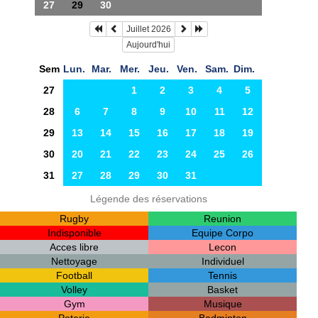
27
29
30
Juillet 2026
Aujourd'hui
Sem
Lun.
Mar.
Mer.
Jeu.
Ven.
Sam.
Dim.
27
1
2
3
4
5
28
6
7
8
9
10
11
12
29
13
14
15
16
17
18
19
30
20
21
22
23
24
25
26
31
27
28
29
30
31
Légende des réservations
Rugby
Reunion
Indisponible
Equipe Corpo
Acces libre
Lecon
Nettoyage
Individuel
Football
Tennis
Volley
Basket
Gym
Musique