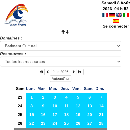
Samedi 8 Août
2026
04
h
52
Se connecter
Domaines :
Ressources :
Juin 2026
Aujourd'hui
Sem
Lun.
Mar.
Mer.
Jeu.
Ven.
Sam.
Dim.
23
1
2
3
4
5
6
7
24
8
9
10
11
12
13
14
25
15
16
17
18
19
20
21
26
22
23
24
25
26
27
28