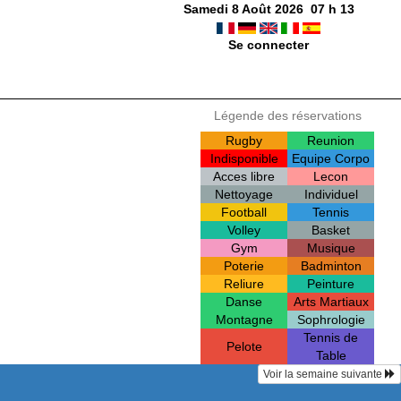
Samedi 8 Août 2026
07
h
13
Se connecter
Légende des réservations
Rugby
Reunion
Indisponible
Equipe Corpo
Acces libre
Lecon
Nettoyage
Individuel
Football
Tennis
Volley
Basket
Gym
Musique
Poterie
Badminton
Reliure
Peinture
Danse
Arts Martiaux
Montagne
Sophrologie
Tennis de
Pelote
Table
Voir la semaine suivante