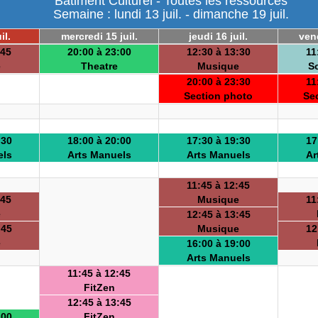
Batiment Culturel - Toutes les ressources
Semaine : lundi 13 juil. - dimanche 19 juil.
il.
mercredi 15 juil.
jeudi 16 juil.
vend
:45
20:00 à 23:00
12:30 à 13:30
11
e
Theatre
Musique
S
20:00 à 23:30
11
Section photo
Se
:30
18:00 à 20:00
17:30 à 19:30
17
els
Arts Manuels
Arts Manuels
Ar
11:45 à 12:45
:45
Musique
11
e
12:45 à 13:45
:45
Musique
12
e
16:00 à 19:00
Arts Manuels
11:45 à 12:45
FitZen
12:45 à 13:45
:00
FitZen