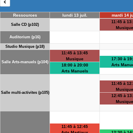
Ressources
lundi 13 juil.
mardi 14 ju
11:45 à 13
Salle CD (p102)
Musiqu
Auditorium (p16)
Studio Musique (p18)
11:45 à 13:45
Musique
17:30 à 19
Salle Arts-manuels (p104)
Arts Manu
18:00 à 20:00
Arts Manuels
11:45 à 12
Musiqu
Salle multi-activites (p105)
12:45 à 13
Musiqu
11:45 à 12:45
Arts Martiaux
12:30 à 14