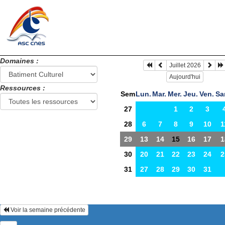
Domaines :
Juillet 2026
Aujourd'hui
Ressources :
Sem
Lun.
Mar.
Mer.
Jeu.
Ven.
Sa
27
1
2
3
28
6
7
8
9
10
1
29
13
14
15
16
17
1
30
20
21
22
23
24
2
31
27
28
29
30
31
Voir la semaine précédente