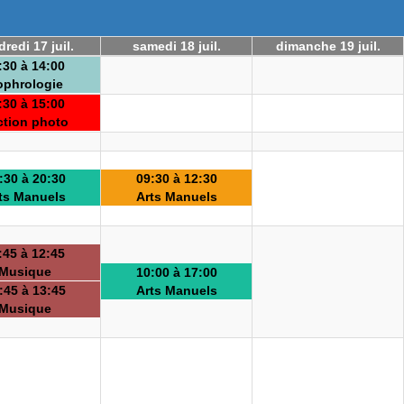
redi 17 juil.
samedi 18 juil.
dimanche 19 juil.
:30 à 14:00
ophrologie
:30 à 15:00
ction photo
:30 à 20:30
09:30 à 12:30
ts Manuels
Arts Manuels
:45 à 12:45
Musique
10:00 à 17:00
:45 à 13:45
Arts Manuels
Musique